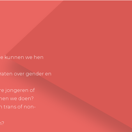
Hoe kunnen we hen
raten over gender en
re jongeren of
nnen we doen?
 trans of non-
n?