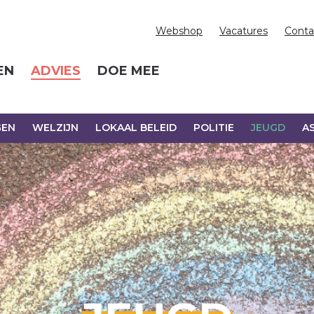
Webshop
Vacatures
Conta
EN
ADVIES
DOE MEE
GEN
WELZIJN
LOKAAL BELEID
POLITIE
JEUGD
AS