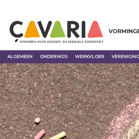
Overslaan
en
naar
de
inhoud
VORMING
gaan
ALGEMEEN
ONDERWIJS
WERKVLOER
VERENIGIN