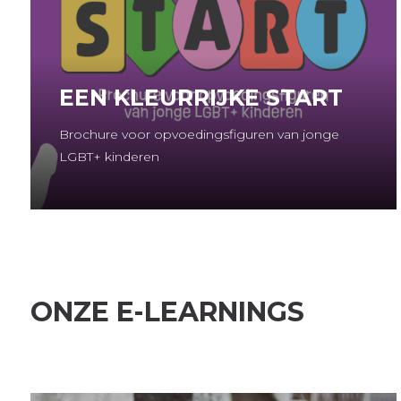
EEN KLEURRIJKE START
Brochure voor opvoedingsfiguren van jonge
LGBT+ kinderen
ONZE E-LEARNINGS