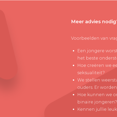
Meer advies nodig
Voorbeelden van vra
Een jongere worst
het beste onders
Hoe creëren we e
seksualiteit?
We stellen weerst
ouders. Er worde
Hoe kunnen we ons
binaire jongeren?
Kennen jullie leu