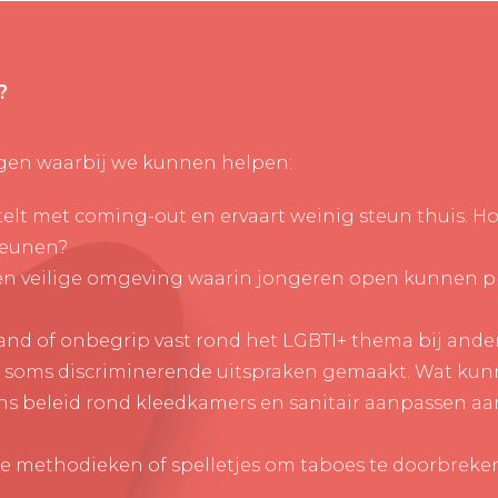
?
gen waarbij we kunnen helpen:
elt met coming-out en ervaart weinig steun thuis. 
teunen?
en veilige omgeving waarin jongeren open kunnen p
and of onbegrip vast rond het LGBTI+ thema bij ande
n soms discriminerende uitspraken gemaakt. Wat ku
 beleid rond kleedkamers en sanitair aanpassen aan
ke methodieken of spelletjes om taboes te doorbreke