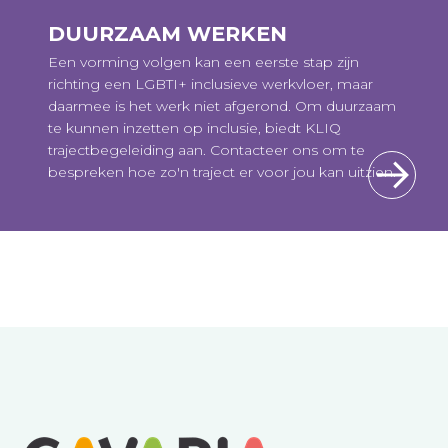
DUURZAAM WERKEN
Een vorming volgen kan een eerste stap zijn
richting een LGBTI+ inclusieve werkvloer, maar
daarmee is het werk niet afgerond. Om duurzaam
te kunnen inzetten op inclusie, biedt KLIQ
trajectbegeleiding aan. Contacteer ons om te
bespreken hoe zo'n traject er voor jou kan uitzien.