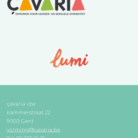
çavaria vzw
Kammerstraat 22
9000 Gent
vorming@cavaria.be