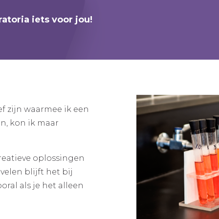
atoria iets voor jou!
ef zijn waarmee ik een
an, kon ik maar
reatieve oplossingen
len blijft het bij
ral als je het alleen