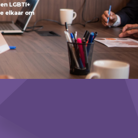
ren LGBTI+
we elkaar om