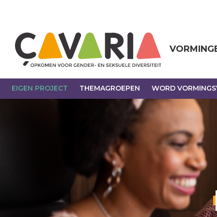
Overslaan
en
naar
de
inhoud
VORMING
gaan
EIGEN PROJECT
THEMAGROEPEN
WORD VORMINGSV