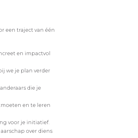
r een traject van één
creet en impactvol
j we je plan verder
anderaars die je
ntmoeten en te leren
g voor je initiatief.
naarschap over diens