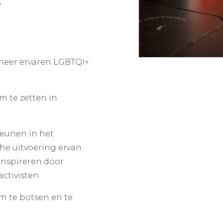
.
meer ervaren LGBTQI+
 te zetten in
teunen in het
he uitvoering ervan.
inspireren door
ctivisten.
om te botsen en te