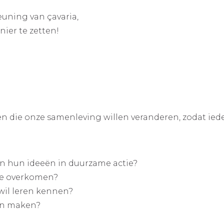
uning van çavaria,
ier te zetten!
ie onze samenleving willen veranderen, zodat iedere
n hun ideeën in duurzame actie?
te overkomen?
wil leren kennen?
en maken?