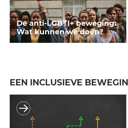
De anti-LGBTI+ beweging:
Wat kunnen we doen?
EEN INCLUSIEVE BEWEGI