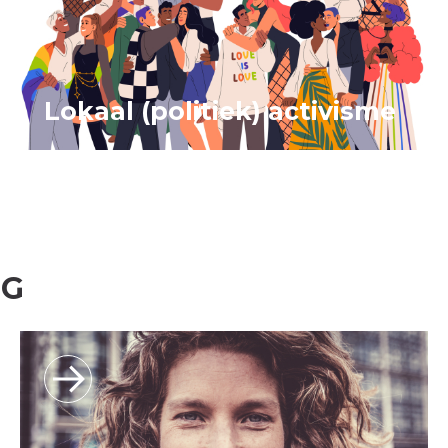
Lokaal (politiek) activisme
NG