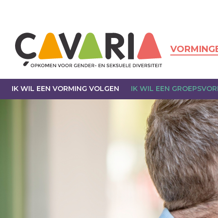
Overslaan
en
naar
de
inhoud
VORMING
gaan
IK WIL EEN VORMING VOLGEN
IK WIL EEN GROEPSVO