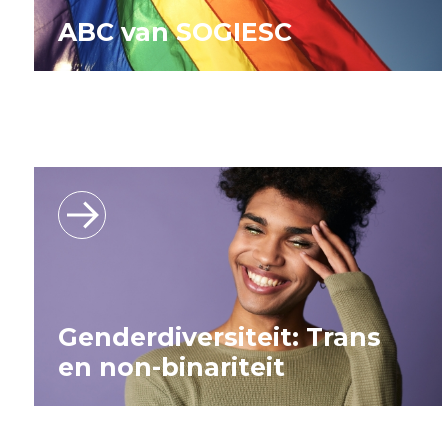
ABC van SOGIESC
Genderdiversiteit: Trans
en non-binariteit