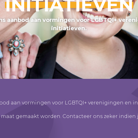
INITIATIEVEN
ns aanbod aan vormingen voor LGBTQI+ vereni
initiatieven.
bod aan vormingen voor LGBTQI+ verenigingen en ini
maat gemaakt worden. Contacteer ons zeker indien j