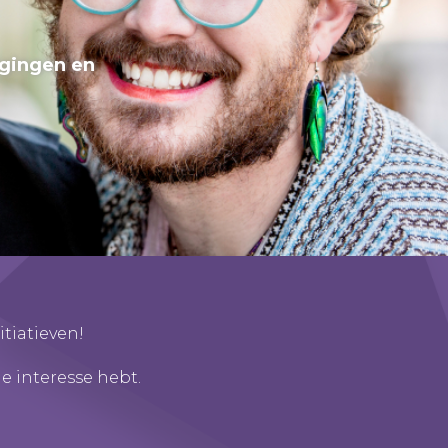
gingen en
tiatieven!
e interesse hebt.