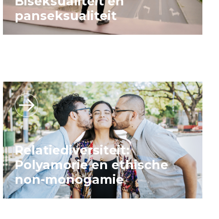
Biseksualiteit en
panseksualiteit
Relatiediversiteit:
Polyamorie en ethische
non-monogamie