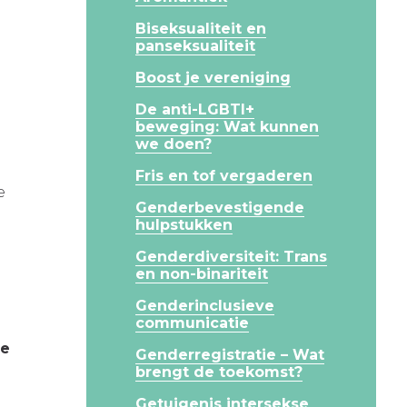
Biseksualiteit en
t
panseksualiteit
Boost je vereniging
De anti-LGBTI+
beweging: Wat kunnen
we doen?
Fris en tof vergaderen
e
Genderbevestigende
hulpstukken
Genderdiversiteit: Trans
en non-binariteit
Genderinclusieve
communicatie
je
Genderregistratie – Wat
brengt de toekomst?
Getuigenis intersekse