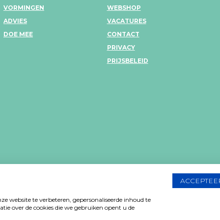
VORMINGEN
WEBSHOP
ADVIES
VACATURES
DOE MEE
CONTACT
PRIVACY
PRIJSBELEID
PRIVACY VERKLARING
ACCEPTEE
Design: Bjorn Van Houtte & Tim Bissch
e website te verbeteren, gepersonaliseerde inhoud te
tie over de cookies die we gebruiken opent u de