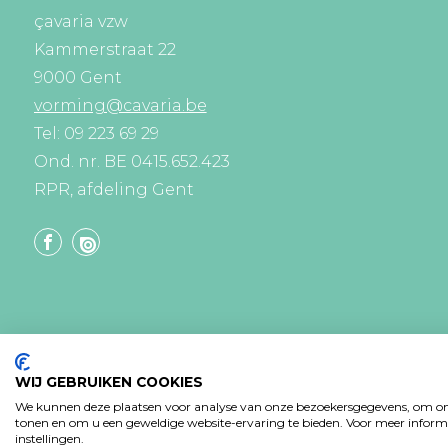
çavaria vzw
Kammerstraat 22
9000 Gent
vorming@cavaria.be
Tel: 09 223 69 29
Ond. nr. BE 0415.652.423
RPR, afdeling Gent
WIJ GEBRUIKEN COOKIES
We kunnen deze plaatsen voor analyse van onze bezoekersgegevens, om onz
tonen en om u een geweldige website-ervaring te bieden. Voor meer informa
instellingen.