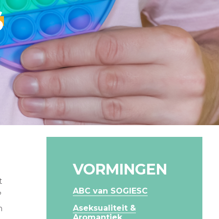
S
VORMINGEN
t
ABC van SOGIESC
?
Aseksualiteit &
n
Aromantiek