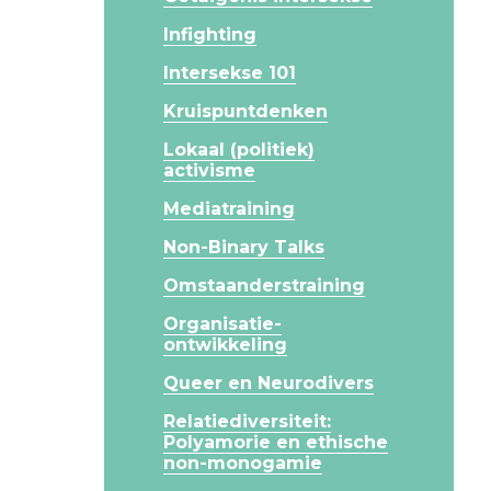
Infighting
Intersekse 101
Kruispuntdenken
Lokaal (politiek)
activisme
Mediatraining
Non-Binary Talks
Omstaanderstraining
Organisatie-
ontwikkeling
Queer en Neurodivers
Relatiediversiteit:
Polyamorie en ethische
non-monogamie