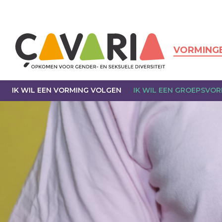
Overslaan
en
naar
de
inhoud
VORMING
gaan
IK WIL EEN VORMING VOLGEN
IK WIL EEN GROEPSVO