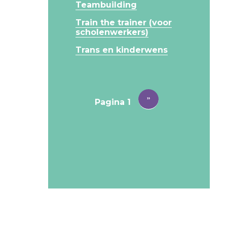
Teambuilding
Train the trainer (voor
scholenwerkers)
Trans en kinderwens
PAGINERING
Volgende
››
Pagina 1
pagina