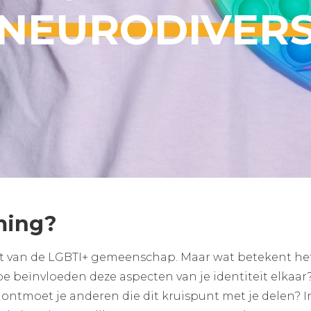
NEURODIVER
ming?
t van de LGBTI+ gemeenschap. Maar wat betekent he
oe beïnvloeden deze aspecten van je identiteit elkaar
ontmoet je anderen die dit kruispunt met je delen? I