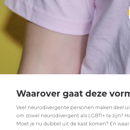
Waarover gaat deze vor
Veel neurodivergente personen maken deel ui
om zowel neurodivergent als LGBTI+ te zijn? H
Moet je nu dubbel uit de kast komen? En waar 