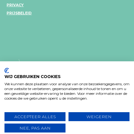
PRIVACY
PRIJSBELEID
WIJ GEBRUIKEN COOKIES
We kunnen deze plaatsen voor analyse van onze bezoekersgegevens, om
onze website te verbeteren, gepersonaliseerde inhoud te tonen en om u
PRIVACY VERKLARING
een geweldige website-ervaring te bieden. Voor meer informatie over de
cookies die we gebruiken opent u de instellingen.
Design: Bjorn Van Houtte & Tim Bisschop - Webontwikkeling:
www.koba.be
ACCEPTEER ALLES
WEIGEREN
NEE, PAS AAN