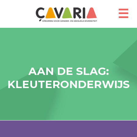
Overslaan
en
☰
naar
de
inhoud
gaan
AAN DE SLAG:
KLEUTERONDERWIJS