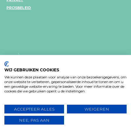
PRIJSBELEID
WIJ GEBRUIKEN COOKIES
We kunnen deze plaatsen voor analyse van onze bezoekersgegevens, om
onze website te verbeteren, gepersonaliseerde inhoud te tonen en om u
een geweldige website-ervaring te bieden. Voor meer informatie over de
PRIVACY VERKLARING
cookies die we gebruiken opent u de instellingen.
Design: Bjorn Van Houtte & Tim Bisschop - Webontwikkeling:
www.koba.be
ACCEPTEER ALLES
WEIGEREN
NEE, PAS AAN