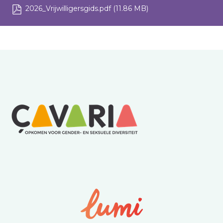
2026_Vrijwilligersgids.pdf
(11.86 MB)