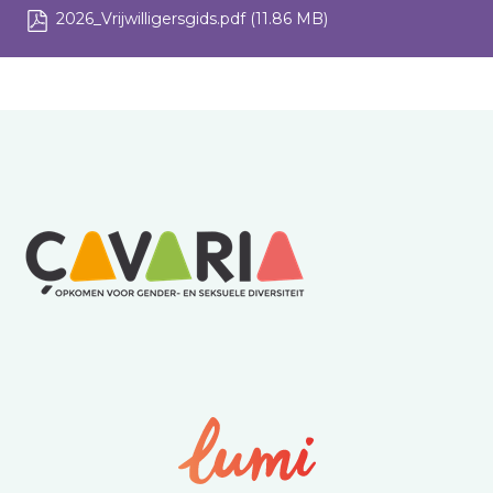
2026_Vrijwilligersgids.pdf
(11.86 MB)