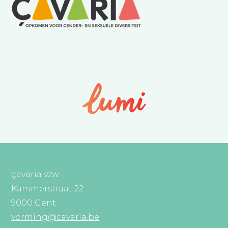
çavaria vzw
Kammerstraat 22
9000 Gent
vorming@cavaria.be