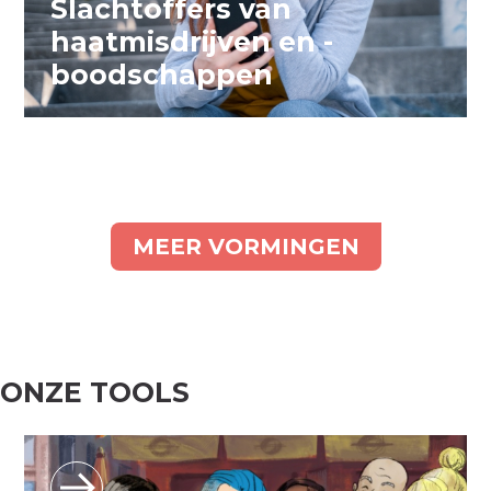
Slachtoffers van
haatmisdrijven en -
boodschappen
MEER VORMINGEN
ONZE TOOLS