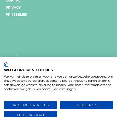
CONTACT
PRIVACY
PRIJSBELEID
WIJ GEBRUIKEN COOKIES
We kunnen deze plaatsen voor analyse van onze bezoekersgegevens, om
onze website te verbeteren, gepersonaliseerde inhoud te tonen en om u
PRIVACY VERKLARING
een geweldige website-ervaring te bieden. Voor meer informatie over de
cookies die we gebruiken opent u de instellingen.
Design: Bjorn Van Houtte & Tim Bisschop - Webontwikkeling:
www.koba.be
ACCEPTEER ALLES
WEIGEREN
NEE, PAS AAN