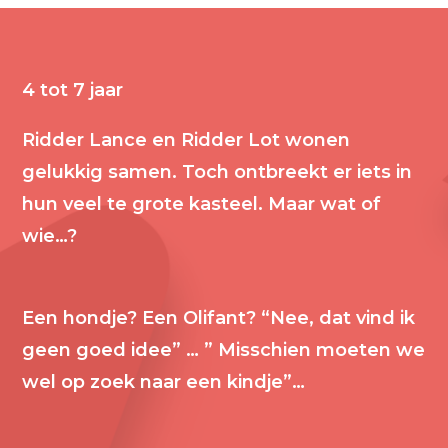
4 tot 7 jaar
Ridder Lance en Ridder Lot wonen
gelukkig samen. Toch ontbreekt er iets in
hun veel te grote kasteel. Maar wat of
wie…?
Een hondje? Een Olifant? “Nee, dat vind ik
geen goed idee” … ” Misschien moeten we
wel op zoek naar een kindje”…