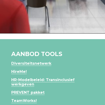
AANBOD TOOLS
Diversiteitsnetwerk
HireMe!
HR-Modelbeleid: Transinclusief
werkgeven
PREVENT pakket
TeamWorks!