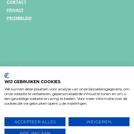
CONTACT
PRIVACY
PRIJSBELEID
WIJ GEBRUIKEN COOKIES
We kunnen deze plaatsen voor analyse van onze bezoekersgegevens, om
onze website te verbeteren, gepersonaliseerde inhoud te tonen en om u
een geweldige website-ervaring te bieden. Voor meer informatie over de
PRIVACY VERKLARING
cookies die we gebruiken opent u de instellingen.
Design: Bjorn Van Houtte & Tim Bisschop - Webontwikkeling:
www.koba.be
ACCEPTEER ALLES
WEIGEREN
NEE, PAS AAN