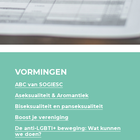
VORMINGEN
ABC van SOGIESC
Aseksualiteit & Aromantiek
Biseksualiteit en panseksualiteit
Boost je vereniging
De anti-LGBTI+ beweging: Wat kunnen
we doen?