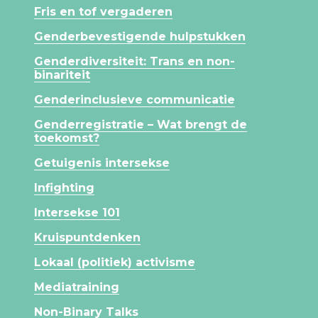
Fris en tof vergaderen
Genderbevestigende hulpstukken
Genderdiversiteit: Trans en non-
binariteit
Genderinclusieve communicatie
Genderregistratie – Wat brengt de
toekomst?
Getuigenis intersekse
Infighting
Intersekse 101
Kruispuntdenken
Lokaal (politiek) activisme
Mediatraining
Non-Binary Talks