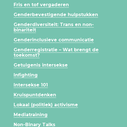
Fris en tof vergaderen
Genderbevestigende hulpstukken
Genderdiversiteit: Trans en non-
binariteit
Genderinclusieve communicatie
Genderregistratie – Wat brengt de
toekomst?
Getuigenis intersekse
Infighting
Intersekse 101
Kruispuntdenken
Lokaal (politiek) activisme
Mediatraining
Non-Binary Talks