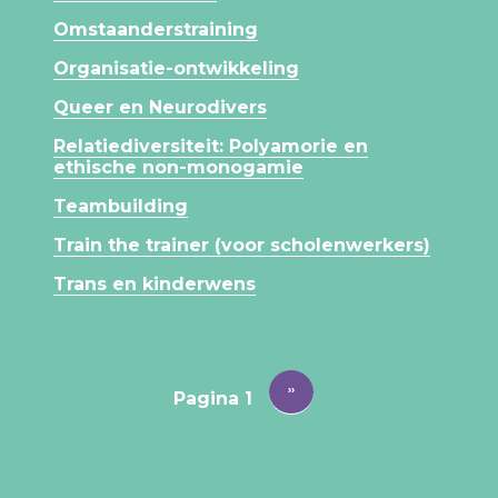
Omstaanderstraining
Organisatie-ontwikkeling
Queer en Neurodivers
Relatiediversiteit: Polyamorie en
ethische non-monogamie
Teambuilding
Train the trainer (voor scholenwerkers)
Trans en kinderwens
PAGINERING
Volgende
››
Pagina 1
pagina