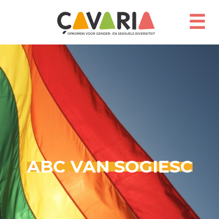
Overslaan
en
☰
naar
de
inhoud
gaan
ABC VAN SOGIESC