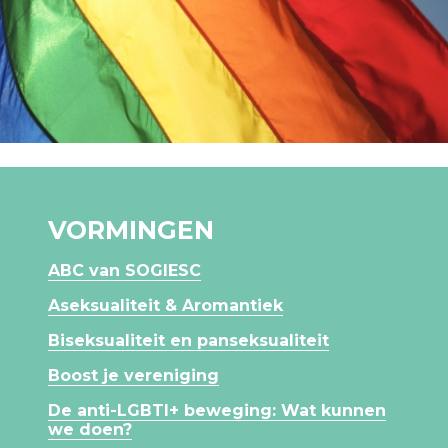
VORMINGEN
ABC van SOGIESC
Aseksualiteit & Aromantiek
Biseksualiteit en panseksualiteit
Boost je vereniging
De anti-LGBTI+ beweging: Wat kunnen
we doen?