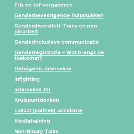
Fris en tof vergaderen
Genderbevestigende hulpstukken
Genderdiversiteit: Trans en non-
binariteit
Genderinclusieve communicatie
Genderregistratie – Wat brengt de
toekomst?
Getuigenis intersekse
Infighting
Intersekse 101
Kruispuntdenken
Lokaal (politiek) activisme
Mediatraining
Non-Binary Talks