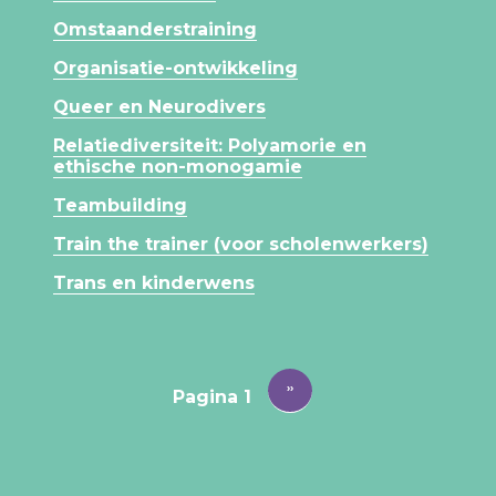
Omstaanderstraining
Organisatie-ontwikkeling
Queer en Neurodivers
Relatiediversiteit: Polyamorie en
ethische non-monogamie
Teambuilding
Train the trainer (voor scholenwerkers)
Trans en kinderwens
PAGINERING
Volgende
››
Pagina 1
pagina