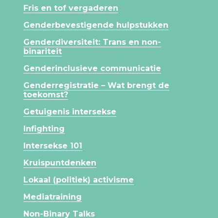
Fris en tof vergaderen
Genderbevestigende hulpstukken
Genderdiversiteit: Trans en non-
binariteit
Genderinclusieve communicatie
Genderregistratie – Wat brengt de
toekomst?
Getuigenis intersekse
Infighting
Intersekse 101
Kruispuntdenken
Lokaal (politiek) activisme
Mediatraining
Non-Binary Talks