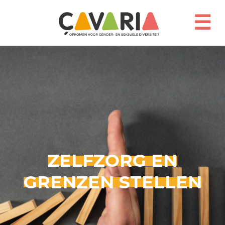
Overslaan
en
☰
naar
de
inhoud
gaan
ZELFZORG EN
GRENZEN STELLEN