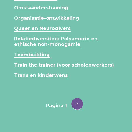
Omstaanderstraining
Organisatie-ontwikkeling
Queer en Neurodivers
Relatiediversiteit: Polyamorie en
ethische non-monogamie
Teambuilding
Train the trainer (voor scholenwerkers)
Trans en kinderwens
PAGINERING
Volgende
››
Pagina 1
pagina