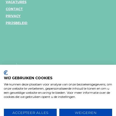
VACATURES
CONTACT
PRIVACY
PRIJSBELEID
WIJ GEBRUIKEN COOKIES
We kunnen deze plaatsen voor analyse van onze bezoekersgegevens, om
onze website te verbeteren, gepersonaliseerde inhoud te tonen en om u
een geweldige website-ervaring te bieden. Voor meer informatie over de
PRIVACY VERKLARING
cookies die we gebruiken opent u de instellingen.
Design: Bjorn Van Houtte & Tim Bisschop - Webontwikkeling:
www.koba.be
ACCEPTEER ALLES
WEIGEREN