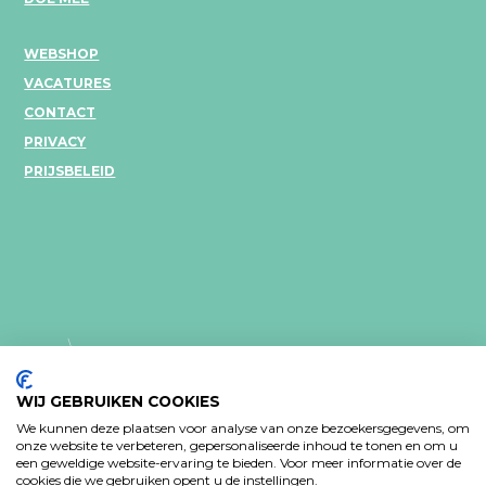
WEBSHOP
VACATURES
CONTACT
PRIVACY
PRIJSBELEID
WIJ GEBRUIKEN COOKIES
We kunnen deze plaatsen voor analyse van onze bezoekersgegevens, om
onze website te verbeteren, gepersonaliseerde inhoud te tonen en om u
een geweldige website-ervaring te bieden. Voor meer informatie over de
PRIVACY VERKLARING
cookies die we gebruiken opent u de instellingen.