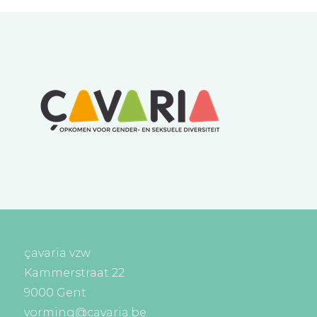
çavaria vzw
Kammerstraat 22
9000 Gent
vorming@cavaria.be