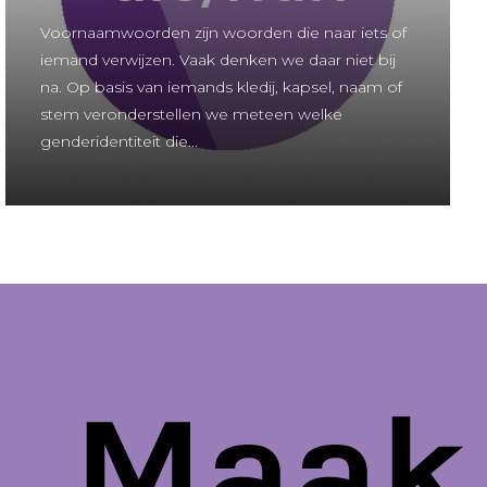
Voornaamwoorden zijn woorden die naar iets of
iemand verwijzen. Vaak denken we daar niet bij
na. Op basis van iemands kledij, kapsel, naam of
stem veronderstellen we meteen welke
genderidentiteit die...