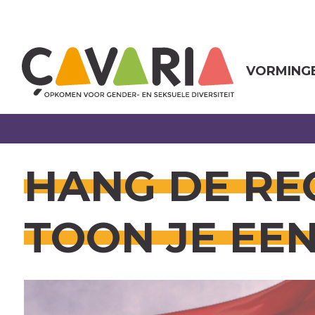
Overslaan
en
naar
de
inhoud
VORMING
gaan
HANG DE RE
TOON JE EE