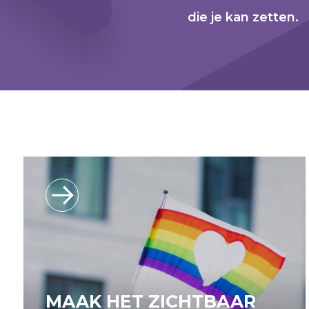
die je kan zetten.
MAAK HET ZICHTBAAR