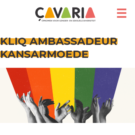
Overslaan
en
☰
naar
de
inhoud
gaan
KLIQ AMBASSADEUR
KANSARMOEDE