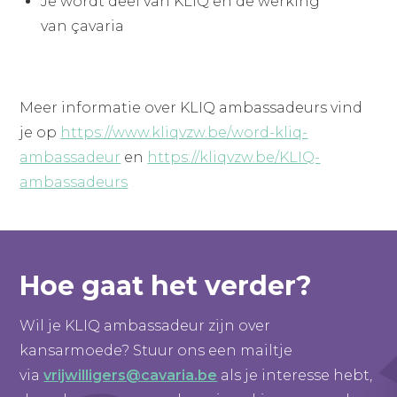
Je wordt deel van KLIQ en de werking
van çavaria
Meer informatie over KLIQ ambassadeurs vind
je op
https://www.kliqvzw.be/word-kliq-
ambassadeur
en
https://kliqvzw.be/KLIQ-
ambassadeurs
Hoe gaat het verder?
Wil je KLIQ ambassadeur zijn over
kansarmoede? Stuur ons een mailtje
via
vrijwilligers@cavaria.be
als je interesse hebt,