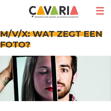
Overslaan
en
☰
naar
de
inhoud
gaan
M/V/X: WAT ZEGT EEN
FOTO?