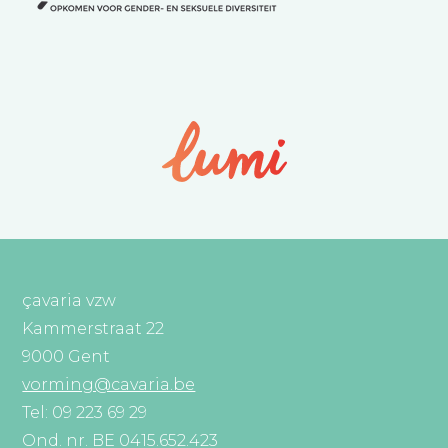
çavaria vzw
Kammerstraat 22
9000 Gent
vorming@cavaria.be
Tel: 09 223 69 29
Ond. nr. BE 0415.652.423