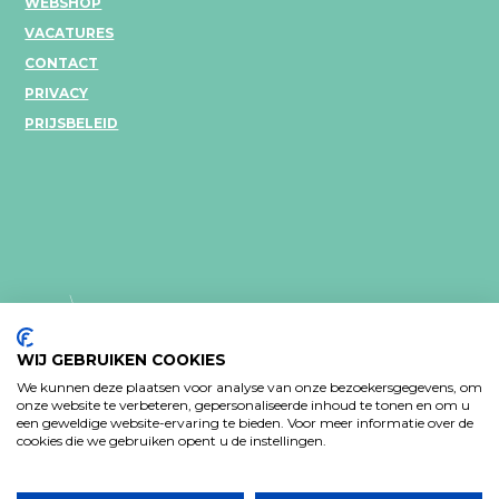
WEBSHOP
VACATURES
CONTACT
PRIVACY
PRIJSBELEID
WIJ GEBRUIKEN COOKIES
We kunnen deze plaatsen voor analyse van onze bezoekersgegevens, om
onze website te verbeteren, gepersonaliseerde inhoud te tonen en om u
een geweldige website-ervaring te bieden. Voor meer informatie over de
PRIVACY VERKLARING
cookies die we gebruiken opent u de instellingen.
Design: Bjorn Van Houtte & Tim Bisschop - Webontwikkeling: