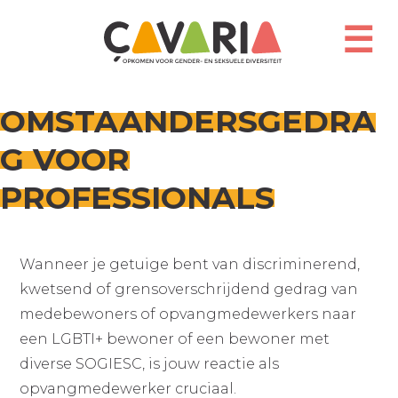
Overslaan
en
☰
naar
de
inhoud
gaan
OMSTAANDERSGEDRA
G VOOR
PROFESSIONALS
Wanneer je getuige bent van discriminerend,
kwetsend of grensoverschrijdend gedrag van
medebewoners of opvangmedewerkers naar
een LGBTI+ bewoner of een bewoner met
diverse SOGIESC, is jouw reactie als
opvangmedewerker cruciaal.