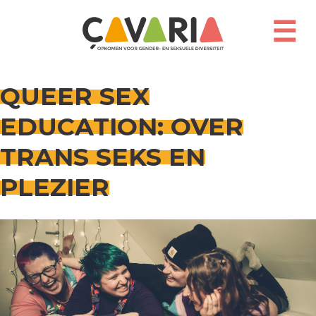
Overslaan
en
☰
naar
de
inhoud
gaan
QUEER SEX
EDUCATION: OVER
TRANS SEKS EN
PLEZIER