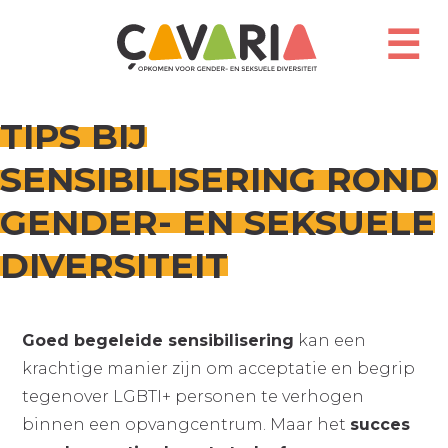
Overslaan
en
☰
naar
de
inhoud
gaan
TIPS BIJ
SENSIBILISERING ROND
GENDER- EN SEKSUELE
DIVERSITEIT
Goed begeleide sensibilisering
kan een
krachtige manier zijn om acceptatie en begrip
tegenover LGBTI+ personen te verhogen
binnen een opvangcentrum. Maar het
succes