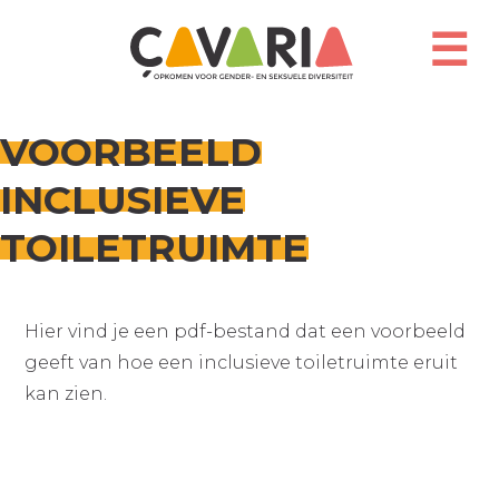
Overslaan
en
☰
naar
de
inhoud
gaan
VOORBEELD
INCLUSIEVE
TOILETRUIMTE
Hier vind je een pdf-bestand dat een voorbeeld
geeft van hoe een inclusieve toiletruimte eruit
kan zien.