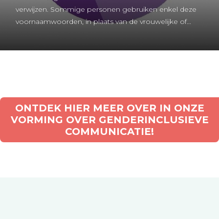
verwijzen. Sommige personen gebruiken enkel deze
voornaamwoorden, in plaats van de vrouwelijke of...
ONTDEK HIER MEER OVER IN ONZE
VORMING OVER GENDERINCLUSIEVE
COMMUNICATIE!