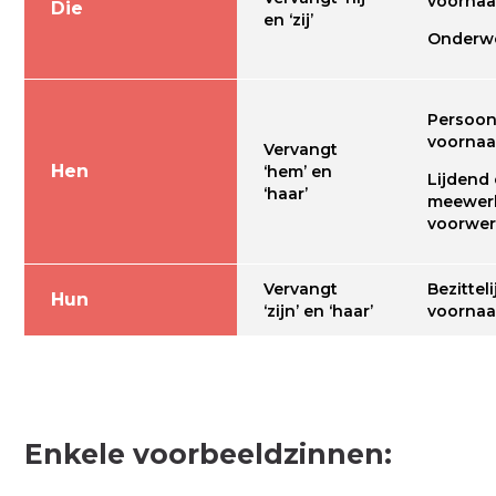
voorna
Die
en ‘zij’
Onderw
Persoonl
voorna
Vervangt
Hen
‘hem’ en
Lijdend 
‘haar’
meewer
voorwe
Vervangt
Bezitteli
Hun
‘zijn’ en ‘haar’
voorna
Enkele voorbeeldzinnen: