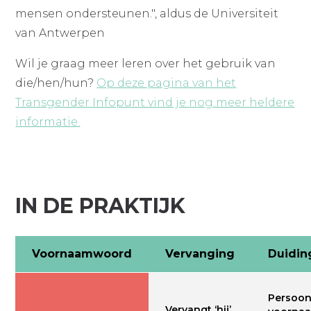
mensen ondersteunen.", aldus de Universiteit
van Antwerpen
Wil je graag meer leren over het gebruik van
die/hen/hun?
Op deze pagina van het
Transgender Infopunt vind je nog meer heldere
informatie.
IN DE PRAKTIJK
Voornaamwoord
Vervanging
Duidin
Persoonl
Vervangt ‘hij’