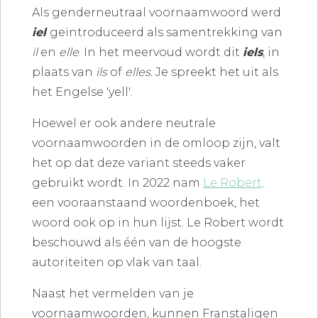
Als genderneutraal voornaamwoord werd
iel
geïntroduceerd als samentrekking van
il
en
elle
. In het meervoud wordt dit
iels
, in
plaats van
ils
of
elles.
Je spreekt het uit als
het Engelse
'yell'
.
Hoewel er ook andere neutrale
voornaamwoorden in de omloop zijn, valt
het op dat deze variant steeds vaker
gebruikt wordt. In 2022 nam
Le Robert,
een vooraanstaand woordenboek, het
woord ook op in hun lijst. Le Robert wordt
beschouwd als één van de hoogste
autoriteiten op vlak van taal.
Naast het vermelden van je
voornaamwoorden, kunnen Franstaligen