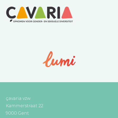
çavaria vzw
Kammerstraat 22
9000 Gent