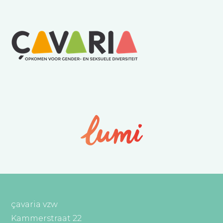
çavaria vzw
Kammerstraat 22