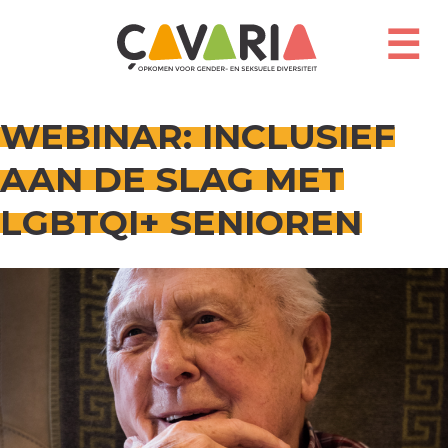
Overslaan
en
☰
naar
de
inhoud
gaan
WEBINAR: INCLUSIEF
AAN DE SLAG MET
LGBTQI+ SENIOREN