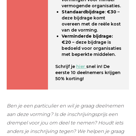
vermogende organisaties.
Standaardbijdrage
:
€30
–
deze bijdrage komt
overeen met de reële kost
van de vorming.
Verminderde bijdrage:
€20
– deze bijdrage is
bedoeld voor organisaties
met beperkte middelen.
Schrijf je
hier
snel in! De
eerste 10 deelnemers krijgen
50% korting!
Ben je een particulier en wil je graag deelnemen
aan deze vorming? Is de inschrijvingsprijs een
drempel voor jou om deel te nemen? Houdt iets
anders je inschrijving tegen? We helpen je graag