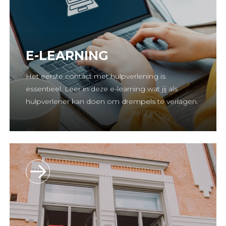
E-LEARNING
Het eerste contact met hulpverlening is
essentieel. Leer in deze e-learning wat jij als
hulpverlener kan doen om drempels te verlagen.