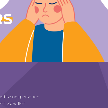
RS
pertise om personen
en. Ze willen