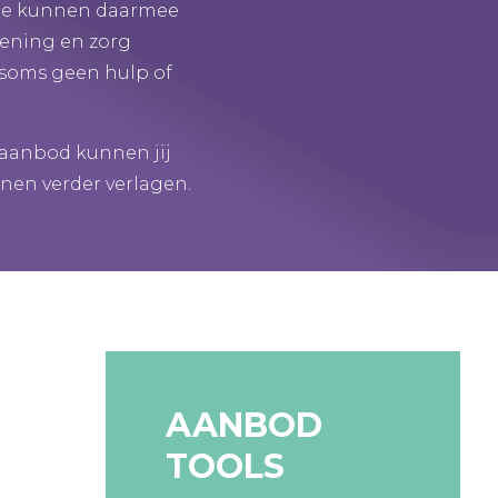
 Ze kunnen daarmee
lening en zorg
e soms geen hulp of
 aanbod kunnen jij
nen verder verlagen.
AANBOD
TOOLS