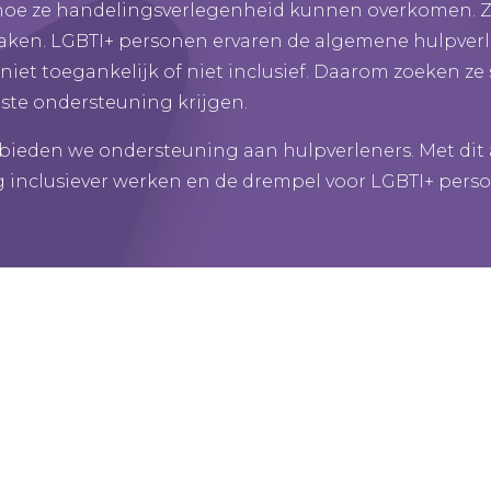
 hoe ze handelingsverlegenheid kunnen overkomen.
maken. LGBTI+ personen ervaren de algemene hulpver
niet toegankelijk of niet inclusief. Daarom zoeken z
iste ondersteuning krijgen.
ieden we ondersteuning aan hulpverleners. Met dit
g inclusiever werken en de drempel voor LGBTI+ perso