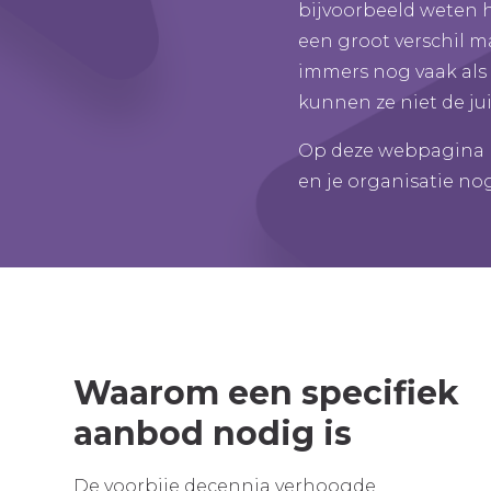
bijvoorbeeld weten
een groot verschil 
immers nog vaak als 
kunnen ze niet de ju
Op deze webpagina b
en je organisatie no
Waarom een specifiek
aanbod nodig is
De voorbije decennia verhoogde