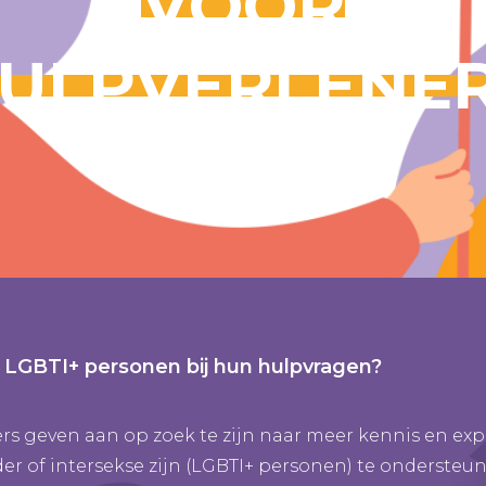
VOOR
ULPVERLENE
 LGBTI+ personen bij hun hulpvragen?
rs geven aan op zoek te zijn naar meer kennis en ex
der of intersekse zijn (LGBTI+ personen) te ondersteun