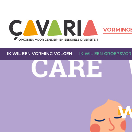
Overslaan
en
naar
de
inhoud
VORMING
gaan
IK WIL EEN VORMING VOLGEN
IK WIL EEN GROEPSVO
W