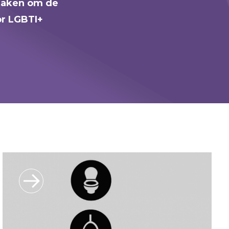
 maken om de
or LGBTI+