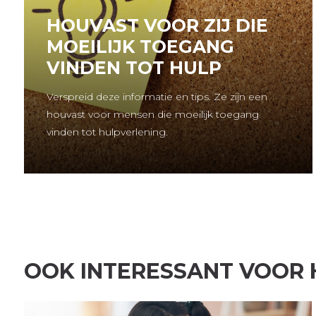
HOUVAST VOOR ZIJ DIE
MOEILIJK TOEGANG
VINDEN TOT HULP
Verspreid deze informatie en tips. Ze zijn een
houvast voor mensen die moeilijk toegang
vinden tot hulpverlening.
OOK INTERESSANT VOOR