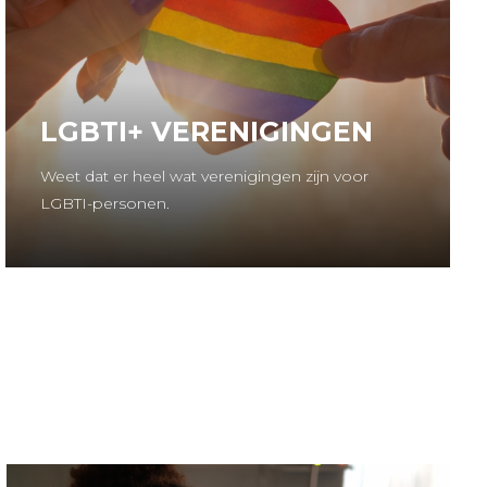
LGBTI+ VERENIGINGEN
Weet dat er heel wat verenigingen zijn voor
LGBTI-personen.