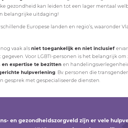
eke gezondheid kan leiden tot een lager mentaal welbe
en belangrijke uitdaging!
schillende Europese landen en regio’s, waaronder Vl
nog vaak als
niet toegankelijk en niet inclusief
ervar
t gegeven. Voor LGBTI-personen is het belangrijk om z
s en expertise te bezitten
en handelingsverlegenheid
erichte hulpverlening
. Bv. personen die transgende
en gesprek met gespecialiseerde diensten.
jns- en gezondheidszorgveld zijn er vele hulpv