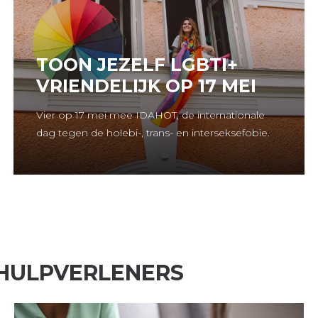
TOON JEZELF LGBTI+
VRIENDELIJK OP 17 MEI
Vier op 17 mei mee IDAHOT, de internationale
dag tegen de holebi-, trans- en interseksefobie.
 HULPVERLENERS