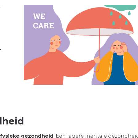
+
r
dheid
 fysieke gezondheid
. Een lagere mentale gezondheid