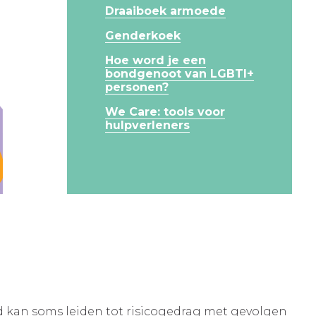
Draaiboek armoede
Genderkoek
Hoe word je een
bondgenoot van LGBTI+
personen?
We Care: tools voor
hulpverleners
 kan soms leiden tot risicogedrag met gevolgen