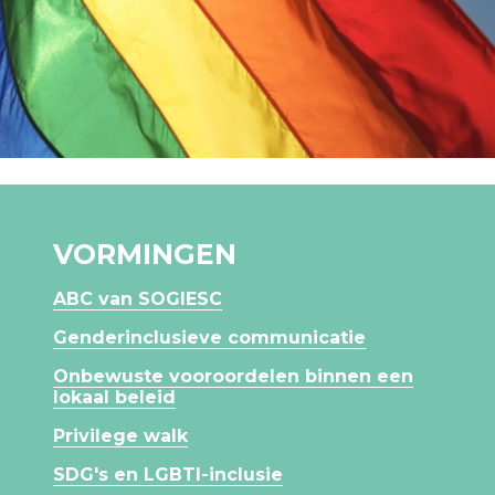
VORMINGEN
ABC van SOGIESC
Genderinclusieve communicatie
Onbewuste vooroordelen binnen een
lokaal beleid
Privilege walk
SDG's en LGBTI-inclusie