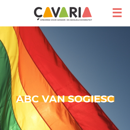
Overslaan
en
☰
naar
de
inhoud
gaan
ABC VAN SOGIESC