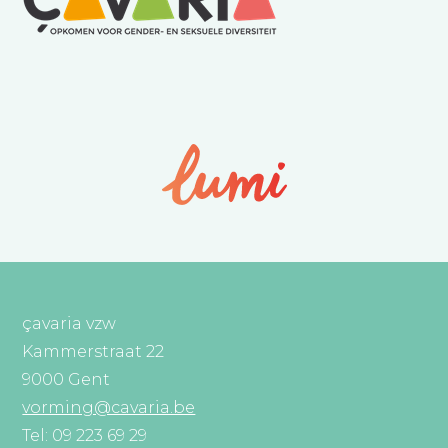
çavaria vzw
Kammerstraat 22
9000 Gent
vorming@cavaria.be
Tel: 09 223 69 29