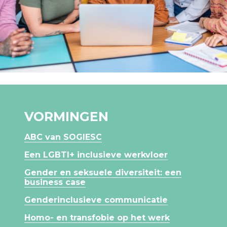
VORMINGEN
ABC van SOGIESC
Een LGBTI+ inclusieve werkvloer
Gender en seksuele diversiteit: een
business case
Genderinclusieve communicatie
Homo- en transfobie op het werk