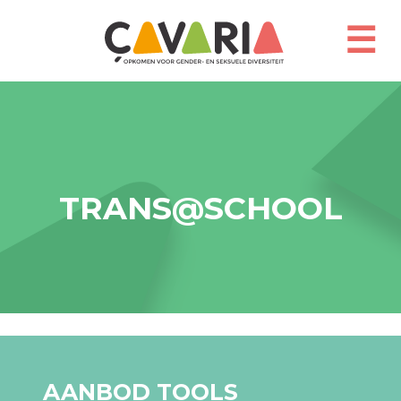
Overslaan
en
☰
naar
de
inhoud
gaan
TRANS@SCHOOL
AANBOD TOOLS