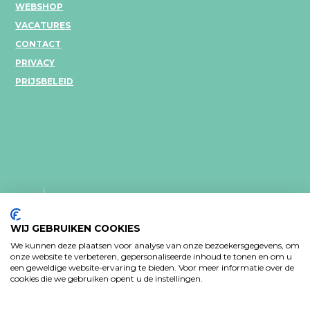
WEBSHOP
VACATURES
CONTACT
PRIVACY
PRIJSBELEID
WIJ GEBRUIKEN COOKIES
We kunnen deze plaatsen voor analyse van onze bezoekersgegevens, om
onze website te verbeteren, gepersonaliseerde inhoud te tonen en om u
PRIVACY VERKLARING
een geweldige website-ervaring te bieden. Voor meer informatie over de
cookies die we gebruiken opent u de instellingen.
Design: Bjorn Van Houtte & Tim Bisschop - Webontwikkeling: