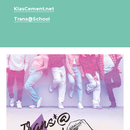
KlasCement.net
Trans@School