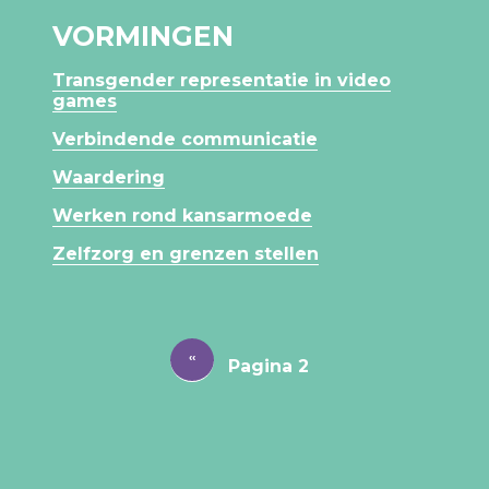
VORMINGEN
Transgender representatie in video
games
Verbindende communicatie
Waardering
Werken rond kansarmoede
Zelfzorg en grenzen stellen
PAGINERING
Vorige
‹‹
Pagina 2
pagina