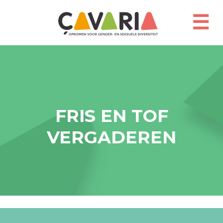
Overslaan
en
☰
naar
de
inhoud
gaan
FRIS EN TOF
VERGADEREN